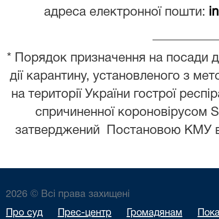
адреса електронної пошти:
i
__________
* Порядок призначення на посади 
дії карантину, установленого з ме
на території України гострої респ
спричиненної короновірусом S
затверджений Постановою КМУ ві
2026 © Всі права захищені
Про суд
Прес-центр
Громадянам
Пока