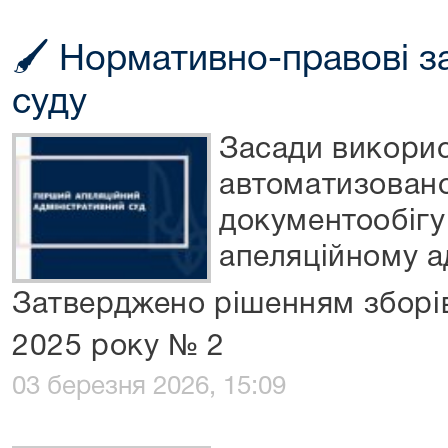
🖌 Нормативно-правові за
суду
Засади викори
автоматизовано
документообігу
апеляційному а
Затверджено рішенням зборів
2025 року № 2
03 березня 2026, 15:09