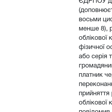
ЄДРПОУ дл
(доповнюєт
восьми ци
менше 8), 
облікової 
фізичної о
або серія 
громадянин
платник чер
переконанн
прийняття
облікової 