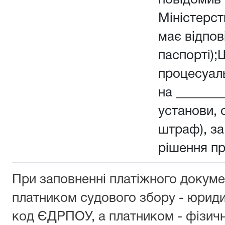
повідомив 
Міністерств
має відпов
паспорті);
процесуал
на _______
установи, о
штраф), з
рішення п
При заповненні платіжного докуме
платником судового збору - юрид
код ЄДРПОУ, а платником - фізич