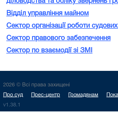
діловодства та обліку звернень г
Відділ управління майном
Сектор організації роботи судови
Сектор правового забезпечення
Сектор по взаємодії зі ЗМІ
2026 © Всі права захищені
Про суд
Прес-центр
Громадянам
Пока
v1.38.1