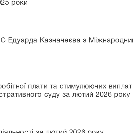
025 роки
АС Едуарда Казначеєва з Міжнародни
робітної плати та стимулюючих виплат
істративного суду за лютий 2026 року
діяльності за лютий 2026 року