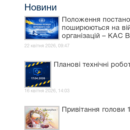
Новини
Положення постанов
поширюються на вій
організацій – КАС 
22 квітня 2026, 09:47
Планові технічні робо
16 квітня 2026, 14:03
Привітання голови