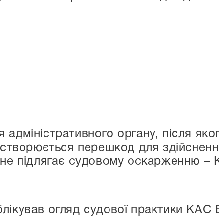
 адміністративного органу, після яког
е створюється перешкод для здійсненн
 не підлягає судовому оскарженню –
лікував огляд судової практики КАС 