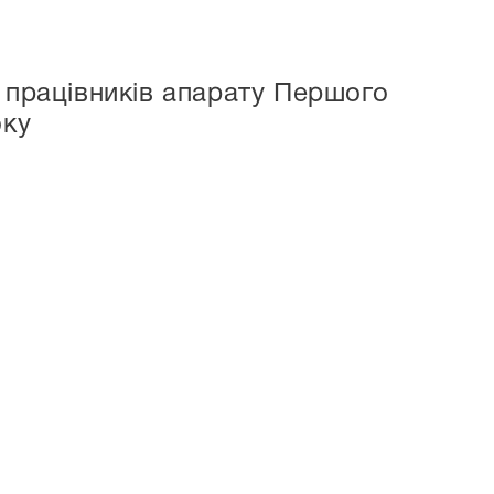
 працівників апарату Першого
оку