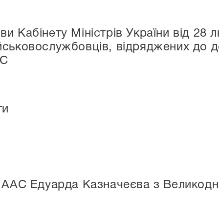
и Кабінету Міністрів України від 28 
ськовослужбовців, відряджених до де
ВС
ти
 1ААС Едуарда Казначеєва з Великод