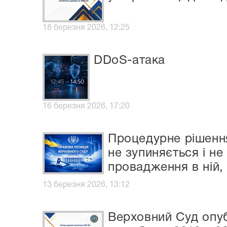
18 березня 2026, 12:25
DDoS-атака
16 березня 2026, 17:20
Процедурне рішення
не зупиняється і н
провадження в ній,
13 березня 2026, 13:12
Верховний Суд опуб