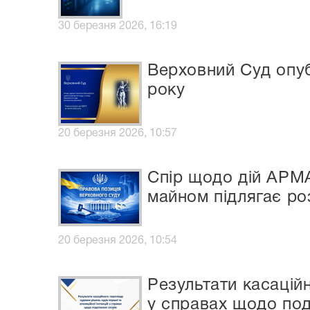
30 березня 2026, 16:19
Верховний Суд опуб
року
20 березня 2026, 10:57
Спір щодо дій АРМА
майном підлягає ро
20 березня 2026, 10:54
Результати касаційн
у справах щодо пода