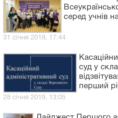
Всеукраїнськ
серед учнів н
31 січня 2019, 17:44
Касаційни
суд у скл
відзвітува
перший рі
28 січня 2019, 13:05
Дайджест Першого а