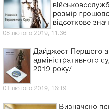
військовослужб
розмір грошово
відсоткове зна
08 лютого 2019, 11:36
Дайджест Першого а
адміністративного су
2019 року/
01 лютого 2019, 16:19
Визначено пе