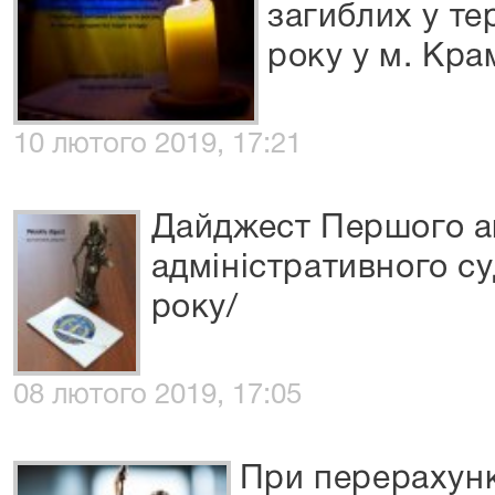
загиблих у те
року у м. Кра
10 лютого 2019, 17:21
Дайджест Першого а
адміністративного су
року/
08 лютого 2019, 17:05
При перерахунк