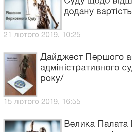
Суду щодо відш
додану вартість
21 лютого 2019, 10:25
Дайджест Першого а
адміністративного су
року/
15 лютого 2019, 16:55
Велика Палата 