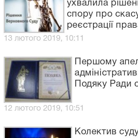
ухвалила рішен
спору про скас
реєстрації прав
13 лютого 2019, 10:11
Першому апе
адміністрати
Подяку Ради с
12 лютого 2019, 10:51
Колектив суд