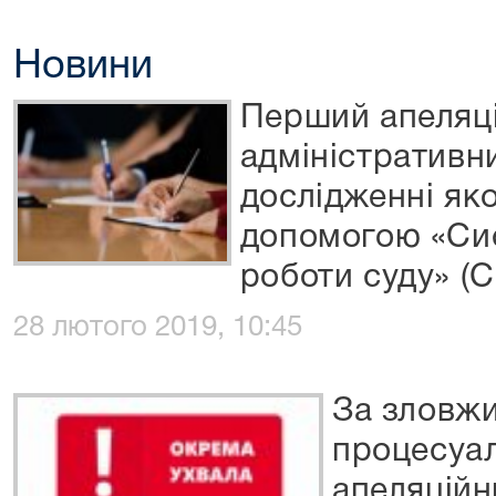
Новини
Перший апеляц
адміністративн
дослідженні яко
допомогою «Си
роботи суду» (
28 лютого 2019, 10:45
За зловж
процесуа
апеляційн