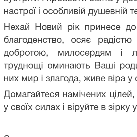
настрої і особливій душевній т
Нехай Новий рік принесе до
благоденство, осяє радістю
добротою, милосердям і л
труднощі оминають Ваші род
них мир і злагода, живе віра у
Домагайтеся намічених цілей,
у своїх силах і віруйте в зірку у