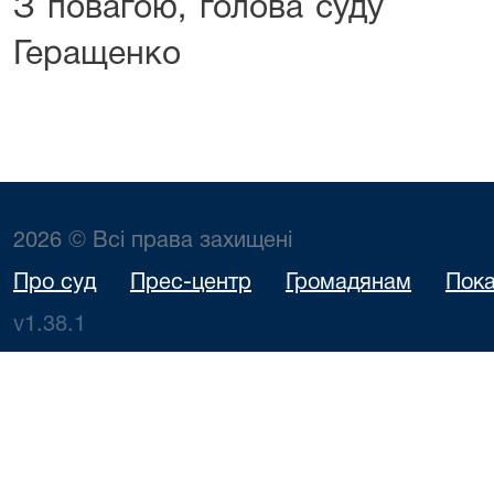
З повагою, голо
Геращенко
2026 © Всі права захищені
Про суд
Прес-центр
Громадянам
Пока
v1.38.1