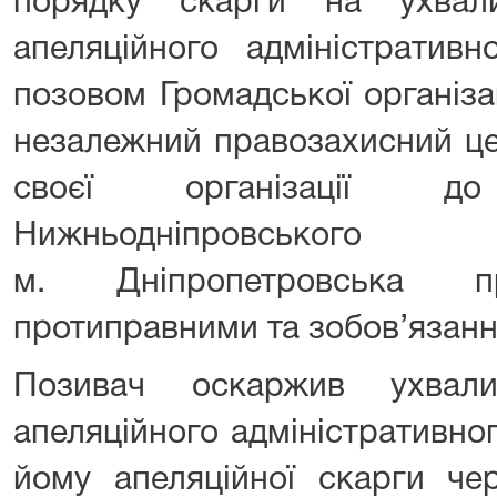
порядку скарги на ухвали
апеляційного адміністратив
позовом Громадської організа
незалежний правозахисний це
своєї організації 
Нижньодніпровського
м. Дніпропетровська 
протиправними та зобов’язання
Позивач оскаржив ухвали
апеляційного адміністративно
йому апеляційної скарги че