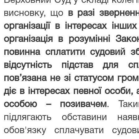
Верховний Суд у складі колегі
висновку, що
в разі звернен
організації в інтересах інши
організація в розумінні Зак
повинна сплатити судовий зб
відсутність підстав для с
пов’язана не зі статусом грома
діє в інтересах певної особи,
особою – позивачем
. Так
підлягають обставини ная
обов'язку сплачувати судов