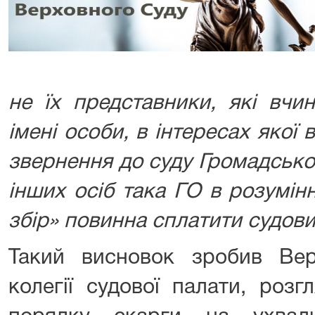
не їх представники, які вчи
імені особи, в інтересах якої 
звернення до суду Громадської 
інших осіб така ГО в розумін
збір» повинна сплатити судови
Такий висновок зробив Ве
колегії судової палати, роз