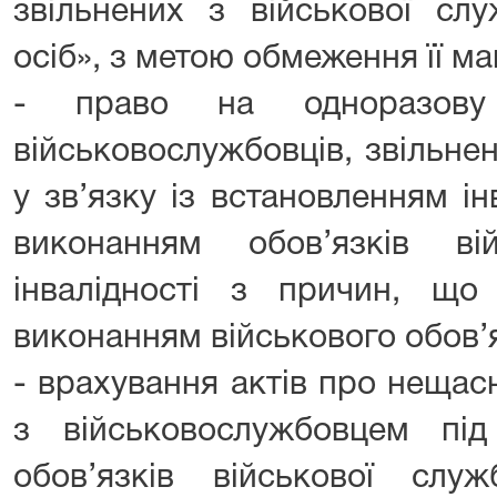
звільнених з військової сл
осіб», з метою обмеження її м
- право на одноразову
військовослужбовців, звільне
у зв’язку із встановленням інв
виконанням обов’язків ві
інвалідності з причин, щ
виконанням військового обов’
- врахування актів про нещас
з військовослужбовцем пі
обов’язків військової слу