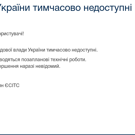
України тимчасово недоступні
ристувачі!
дової влади України тимчасово недоступні.
водяться позапланові технічні роботи.
ершення наразі невідомий.
ин ЄСІТС