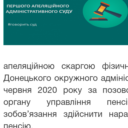
апеляційною скаргою фізич
Донецького окружного адмініс
червня 2020 року за позов
органу управління пен
зобов’язання здійснити нар
пенсію.