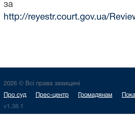
за поси
http://reyestr.court.gov.ua/Rev
2026 © Всі права захищені
Про суд
Прес-центр
Громадянам
Пока
v1.38.1