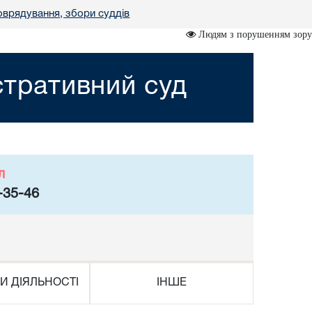
оврядування, збори суддів
Людям з порушенням зору
стративний суд
л
-35-46
И ДІЯЛЬНОСТІ
ІНШЕ